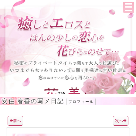
安住 春香の写メ日記
プロフィール
前へ
次へ