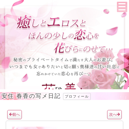
安住 春香の写メ日記
プロフィール
前へ
次へ