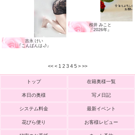
桜井 みこと
『2026年』
吉永 けい
『こんばんは🌙』
<<
<
1
2
3
4
5
>
>>
トップ
在籍奥様一覧
本日の奥様
写メ日記
システム料金
最新イベント
花びら便り
お客様レビュー