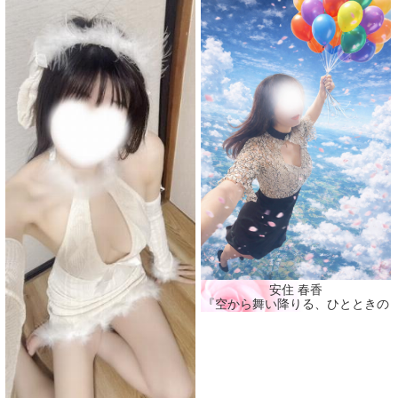
安住 春香
『空から舞い降りる、ひとときの春