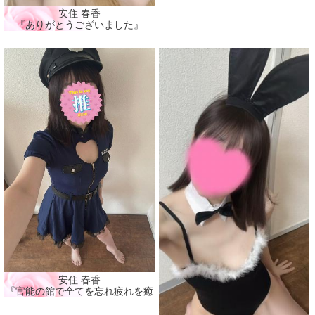
安住 春香
『ありがとうございました』
安住 春香
『官能の館で全てを忘れ疲れを癒そう🩷』