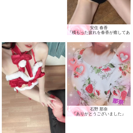
安住 春香
『積もった疲れを春香が癒してあげ
石野 那奈
『ありがとうございました』