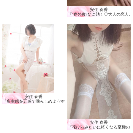
安住 春香
『“春の疲れ”に効く♡大人の恋人ご
安住 春香
『多幸感を五感で噛みしめよう🩷』
安住 春香
『花びらみたいに軽くなる至極の癒