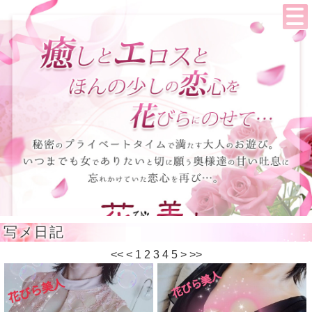
写メ日記
<<
<
1
2
3
4
5
>
>>