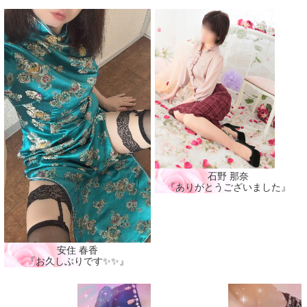
石野 那奈
『ありがとうございました』
安住 春香
『お久しぶりです✨✨』