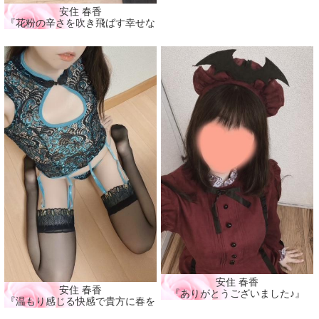
安住 春香
『花粉の辛さを吹き飛ばす幸せな時間🩷』
安住 春香
安住 春香
『ありがとうございました♪』
『温もり感じる快感で貴方に春を届ける🩷』