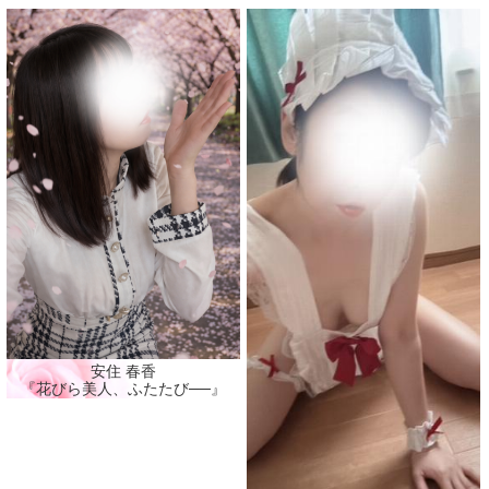
安住 春香
『花びら美人、ふたたび──』