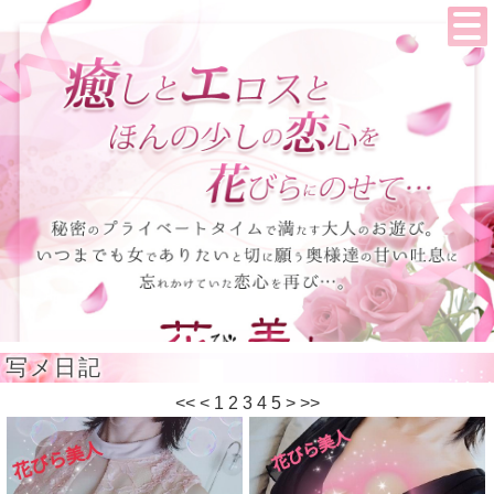
写メ日記
<<
<
1
2
3
4
5
>
>>