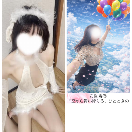
安住 春香
『空から舞い降りる、ひとときの春