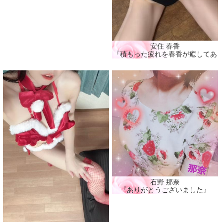
安住 春香
『積もった疲れを春香が癒してあげ
石野 那奈
『ありがとうございました』