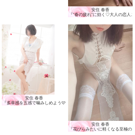
安住 春香
『“春の疲れ”に効く♡大人の恋人ご
安住 春香
『多幸感を五感で噛みしめよう🩷』
安住 春香
『花びらみたいに軽くなる至極の癒