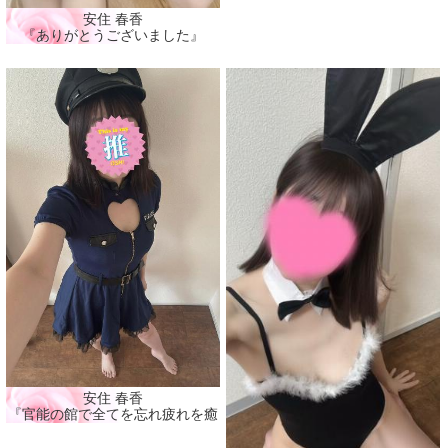
安住 春香
『ありがとうございました』
安住 春香
『官能の館で全てを忘れ疲れを癒そう🩷』