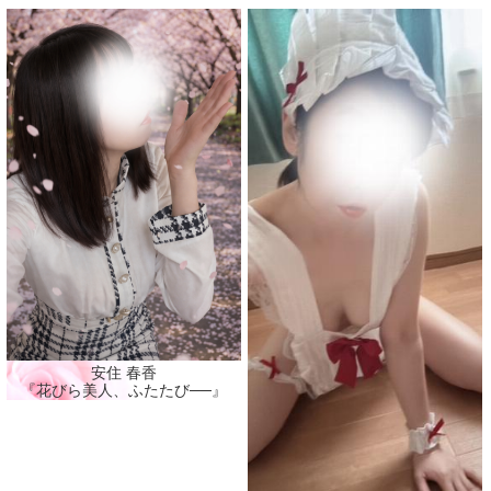
安住 春香
『花びら美人、ふたたび──』