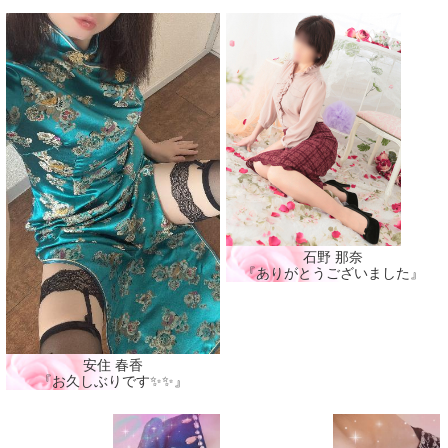
石野 那奈
『ありがとうございました』
安住 春香
『お久しぶりです✨✨』