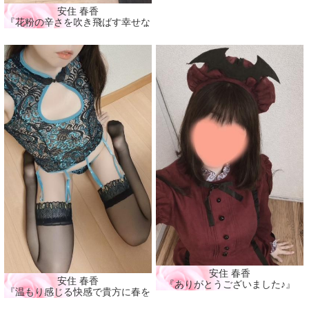
安住 春香
『花粉の辛さを吹き飛ばす幸せな時間🩷』
安住 春香
安住 春香
『ありがとうございました♪』
『温もり感じる快感で貴方に春を届ける🩷』