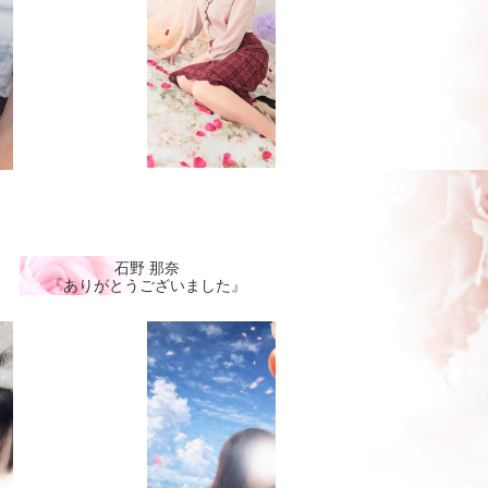
石野 那奈
『ありがとうございました』