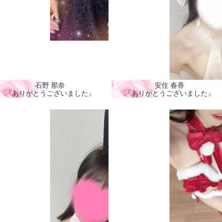
石野 那奈
安住 春香
『ありがとうございました』
『ありがとうございました』