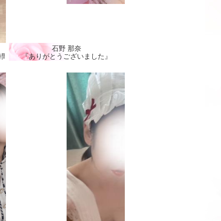
石野 那奈
間🩷』
『ありがとうございました』