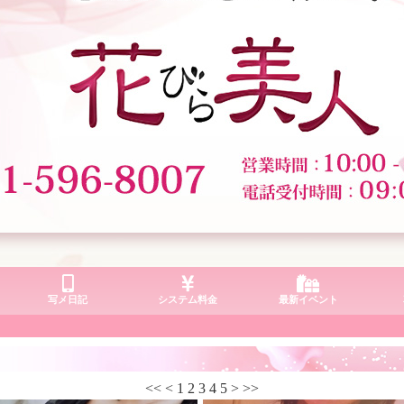
写メ日記
システム料金
最新イベント
<<
<
1
2
3
4
5
>
>>