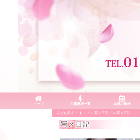
トップ
在籍奥様一覧
本日の奥様
花びら美人
トップ
写メ日記
の写メ日記
写メ日記