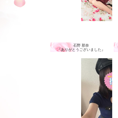
石野 那奈
『ありがとうございました』