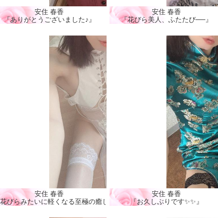
安住 春香
安住 春香
』
『ありがとうございました♪』
『花びら美人、ふたたび──』
安住 春香
安住 春香
花びらみたいに軽くなる至極の癒し🩷』
『お久しぶりです✨✨』