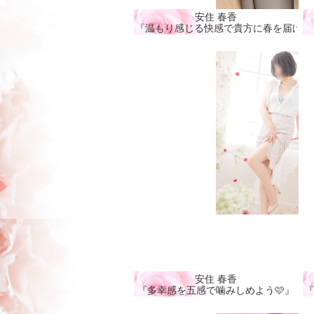
安住 春香
『温もり感じる快感で貴方に春を届ける
安住 春香
『多幸感を五感で噛みしめよう🩷』
『