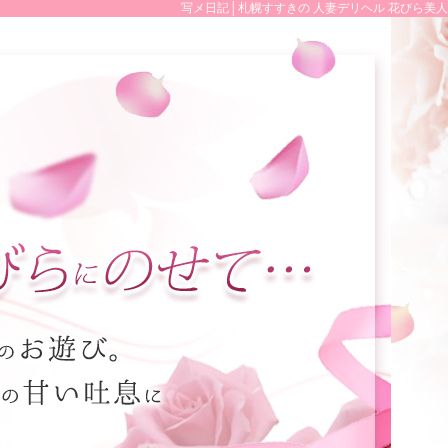
写メ日記│札幌すすきの 人妻デリヘル 花びら美人