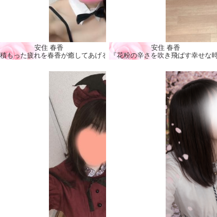
安住 春香
安住 春香
』
積もった疲れを春香が癒してあげる🩷』
『花粉の辛さを吹き飛ばす幸せな時