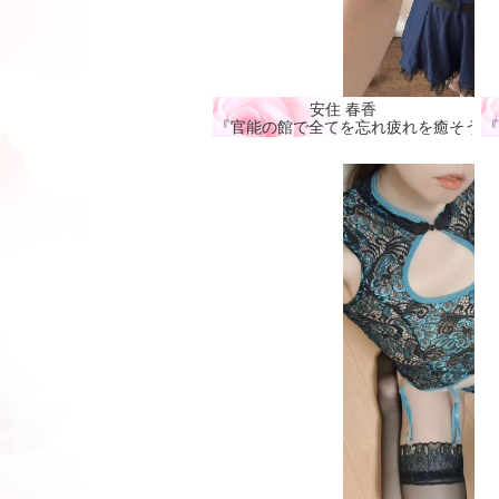
安住 春香
『官能の館で全てを忘れ疲れを癒そう🩷
『