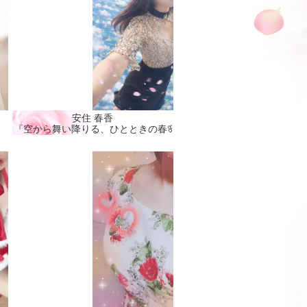
安住 春香
『空から舞い降りる、ひとときの春🌸』