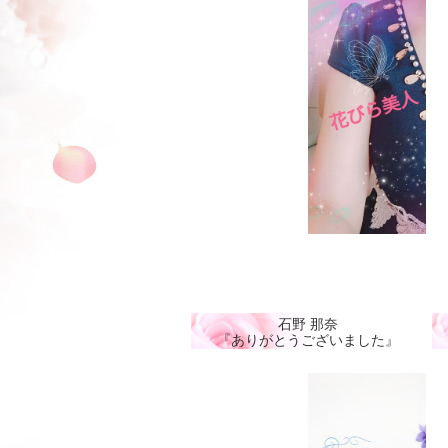
石野 那奈
『ありがとうございました』