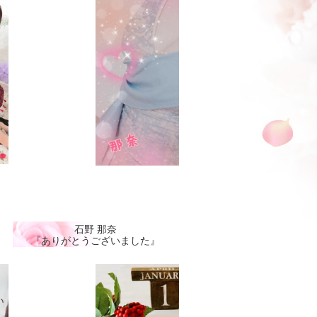
石野 那奈
『ありがとうございました』