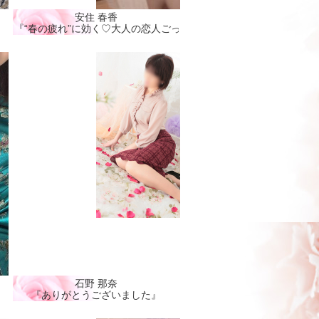
安住 春香
『“春の疲れ”に効く♡大人の恋人ごっこ🩷』
石野 那奈
『ありがとうございました』