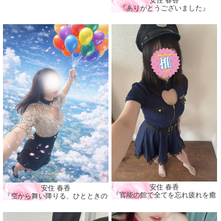
『ありがとうございました』
安住 春香
安住 春香
『官能の館で全てを忘れ疲れを癒そ
『空から舞い降りる、ひとときの春🌸』