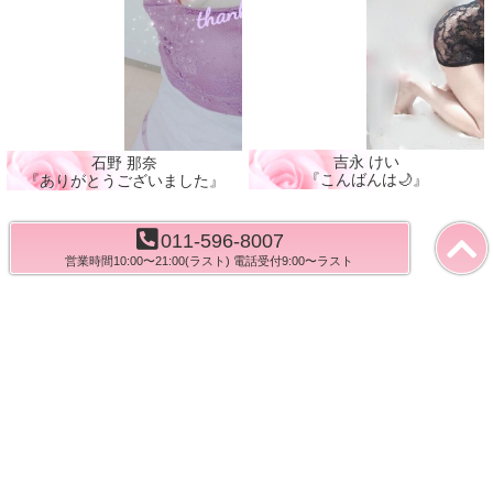
吉永 けい
石野 那奈
『こんばんは🌙』
『ありがとうございました』
011-596-8007
<<
<
1
2
3
4
5
>
>>
営業時間10:00〜21:00(ラスト) 電話受付9:00〜ラスト
トップ
在籍奥様一覧
本日の奥様
写メ日記
システム料金
最新イベント
花びら便り
お客様レビュー