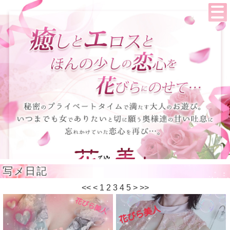
写メ日記
<<
<
1
2
3
4
5
>
>>