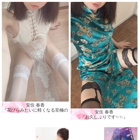
安住 春香
『花びらみたいに軽くなる至極の癒し🩷』
安住 春香
『お久しぶりです✨✨』