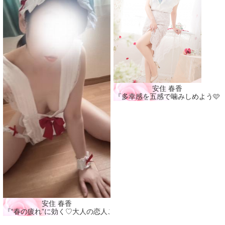
安住 春香
『多幸感を五感で噛みしめよう🩷
安住 春香
『“春の疲れ”に効く♡大人の恋人ごっこ🩷』