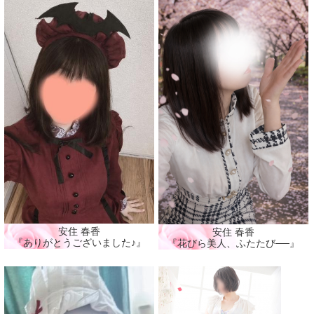
安住 春香
安住 春香
『ありがとうございました♪』
『花びら美人、ふたたび──』