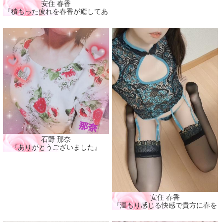
安住 春香
『積もった疲れを春香が癒してあげる🩷』
石野 那奈
『ありがとうございました』
安住 春香
『温もり感じる快感で貴方に春を届