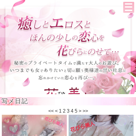
写メ日記
<<
<
1
2
3
4
5
>
>>