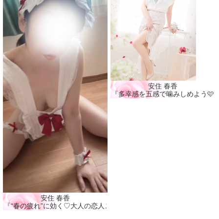
安住 春香
『多幸感を五感で噛みしめよう🩷
安住 春香
『“春の疲れ”に効く♡大人の恋人ごっこ🩷』