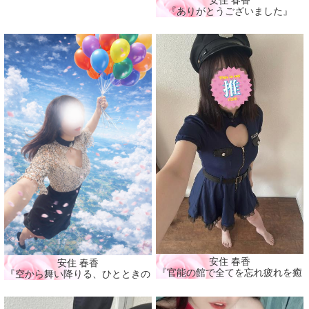
『ありがとうございました』
安住 春香
安住 春香
『官能の館で全てを忘れ疲れを癒そ
『空から舞い降りる、ひとときの春🌸』