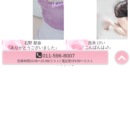
吉永 けい
石野 那奈
『こんばんは🌙』
『ありがとうございました』
011-596-8007
営業時間10:00〜21:00(ラスト) 電話受付9:00〜ラスト
<<
<
1
2
3
4
5
>
>>
トップ
在籍奥様一覧
本日の奥様
写メ日記
システム料金
最新イベント
花びら便り
お客様レビュー