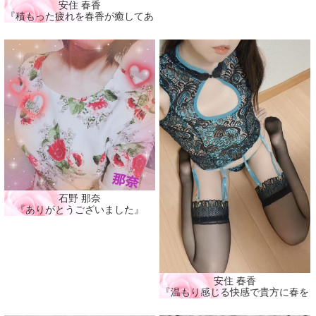
安住 春香
『積もった疲れを春香が癒してあげる🩷』
石野 那奈
『ありがとうございました』
安住 春香
『温もり感じる快感で貴方に春を届