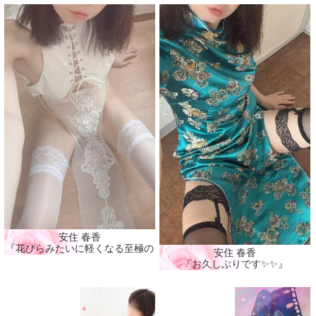
安住 春香
『花びらみたいに軽くなる至極の癒し🩷』
安住 春香
『お久しぶりです✨✨』