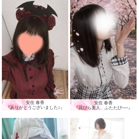
安住 春香
安住 春香
『ありがとうございました♪』
『花びら美人、ふたたび──』