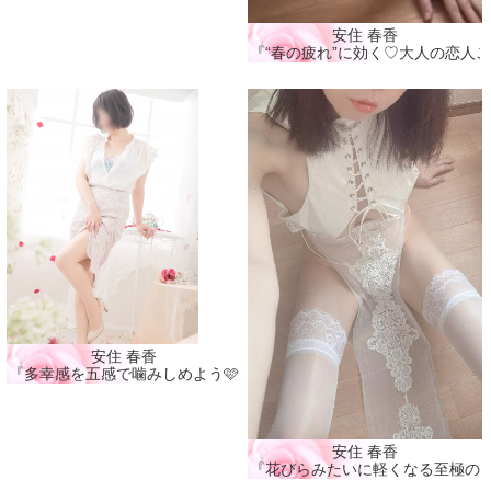
安住 春香
『“春の疲れ”に効く♡大人の恋人ご
安住 春香
『多幸感を五感で噛みしめよう🩷』
安住 春香
『花びらみたいに軽くなる至極の癒