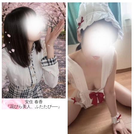
安住 春香
『花びら美人、ふたたび──』