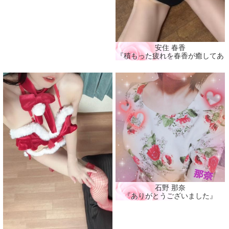
安住 春香
『積もった疲れを春香が癒してあげ
石野 那奈
『ありがとうございました』