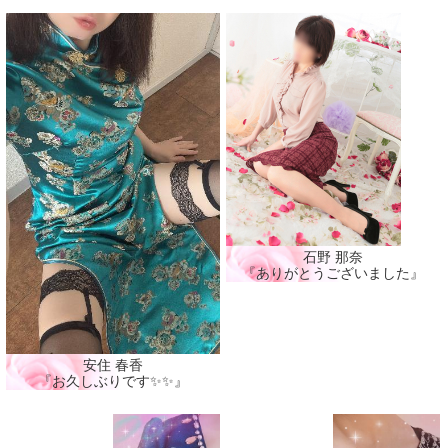
石野 那奈
『ありがとうございました』
安住 春香
『お久しぶりです✨✨』