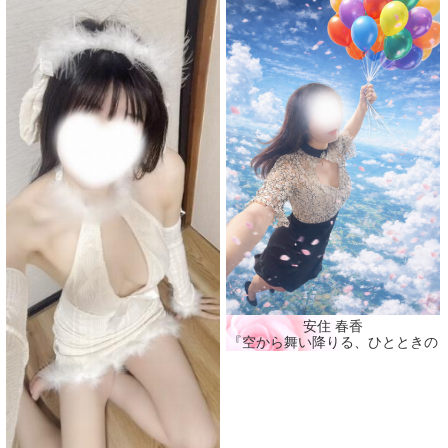
安住 春香
『空から舞い降りる、ひとときの春