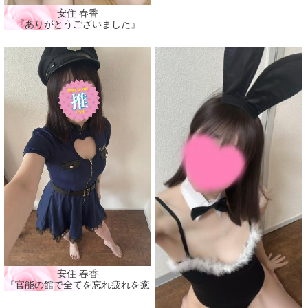
安住 春香
『ありがとうございました』
安住 春香
『官能の館で全てを忘れ疲れを癒そう🩷』