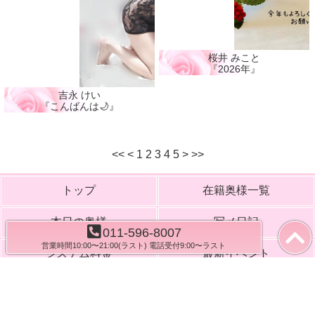
桜井 みこと
『2026年』
吉永 けい
『こんばんは🌙』
<<
<
1
2
3
4
5
>
>>
トップ
在籍奥様一覧
本日の奥様
写メ日記
011-596-8007
営業時間10:00〜21:00(ラスト) 電話受付9:00〜ラスト
システム料金
最新イベント
花びら便り
お客様レビュー