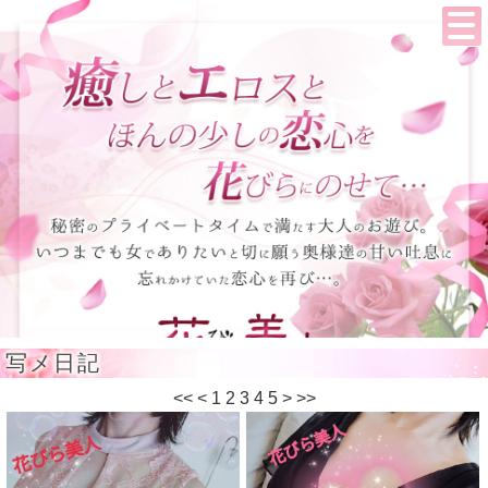
写メ日記
<<
<
1
2
3
4
5
>
>>