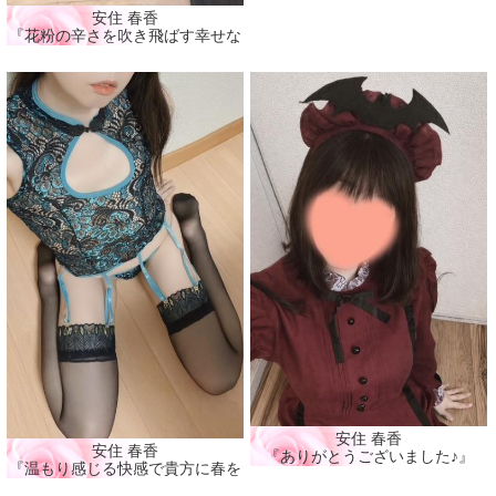
安住 春香
『花粉の辛さを吹き飛ばす幸せな時間🩷』
安住 春香
安住 春香
『ありがとうございました♪』
『温もり感じる快感で貴方に春を届ける🩷』