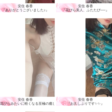
安住 春香
安住 春香
』
『ありがとうございました♪』
『花びら美人、ふたたび──』
安住 春香
安住 春香
花びらみたいに軽くなる至極の癒し🩷』
『お久しぶりです✨✨』