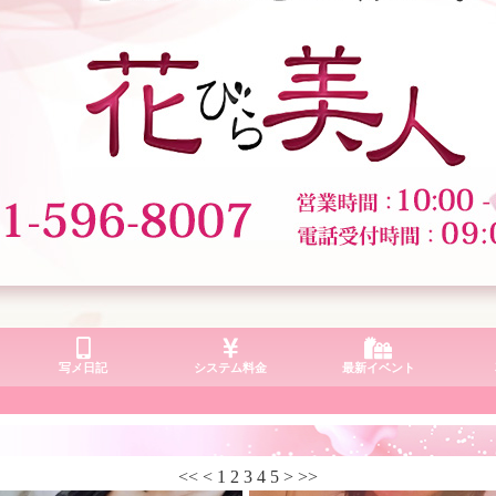
写メ日記
システム料金
最新イベント
<<
<
1
2
3
4
5
>
>>