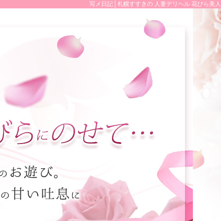
写メ日記│札幌すすきの 人妻デリヘル 花びら美人