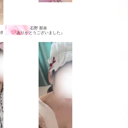
石野 那奈
間🩷』
『ありがとうございました』