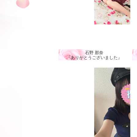
石野 那奈
『ありがとうございました』