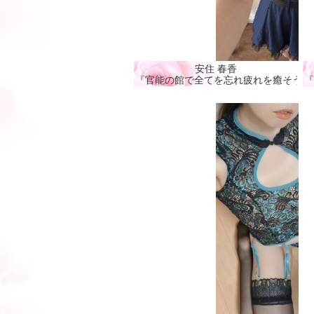
安住 春香
『官能の館で全てを忘れ疲れを癒そう🩷
『