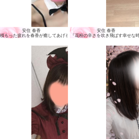
安住 春香
安住 春香
』
積もった疲れを春香が癒してあげる🩷』
『花粉の辛さを吹き飛ばす幸せな時