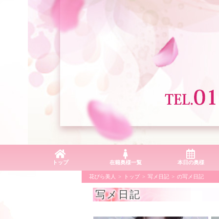
トップ
在籍奥様一覧
本日の奥様
花びら美人
トップ
写メ日記
の写メ日記
写メ日記