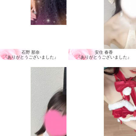
石野 那奈
安住 春香
『ありがとうございました』
『ありがとうございました』