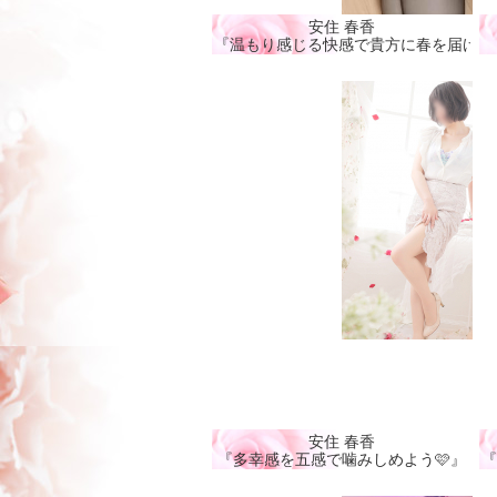
安住 春香
『温もり感じる快感で貴方に春を届ける
安住 春香
『多幸感を五感で噛みしめよう🩷』
『