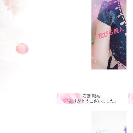
石野 那奈
『ありがとうございました』