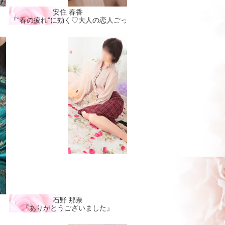
安住 春香
『“春の疲れ”に効く♡大人の恋人ごっこ🩷』
石野 那奈
『ありがとうございました』