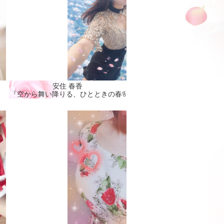
安住 春香
『空から舞い降りる、ひとときの春🌸』