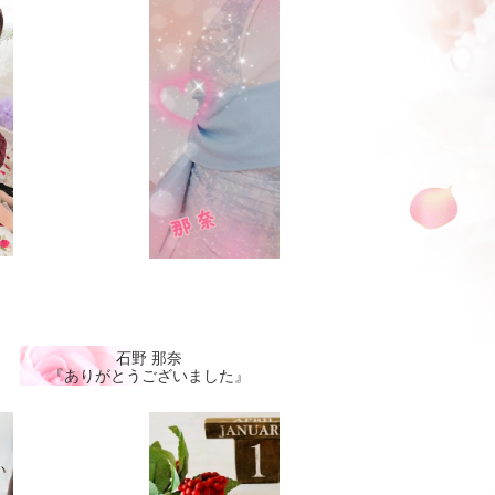
石野 那奈
『ありがとうございました』