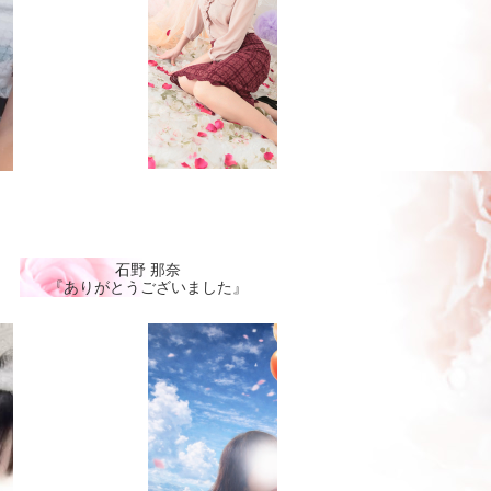
石野 那奈
『ありがとうございました』